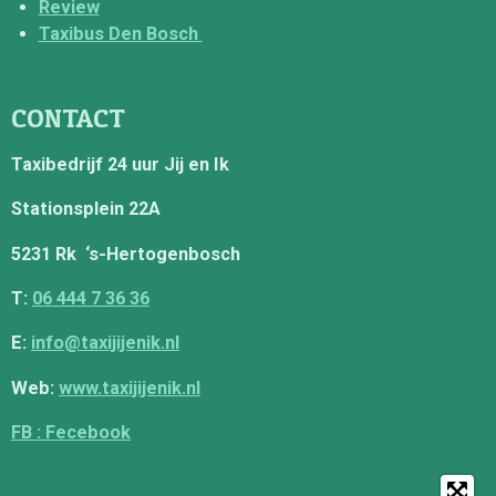
Review
Taxibus Den Bosch
CONTACT
Taxibedrijf 24 uur Jij en Ik
Stationsplein 22A
5231 Rk ‘s-Hertogenbosch
T:
06 444 7 36 36
E:
info@taxijijenik.nl
Web:
www.taxijijenik.nl
FB : Fecebook