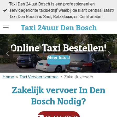
Taxi Den 24 uur Bosch is een professioneel en
Ga
servicegerichte taxibedrijf waarbij de klant centraal staat!
direct
Taxi Den Bosch is Snel, Betaalbaar, en Comfortabel.
naar
de
Taxi
24uur Den
Bosch
hoofdinhoud
Online Taxi Bestellen!
Meer Info..!
Home
»
Taxi Vervoersvormen
»
Zakelijk vervoer
Zakelijk vervoer In Den
Bosch Nodig?