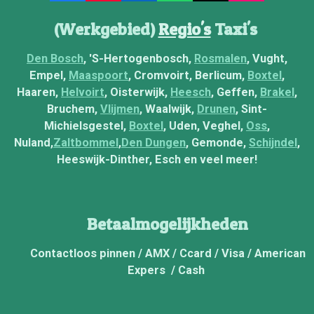
a
o
i
h
n
c
u
n
a
s
(Werkgebied)
Regio's
Taxi's
e
T
k
t
t
b
u
e
s
a
Den Bosch
, 'S-Hertogenbosch,
Rosmalen
, Vught,
o
b
d
A
g
Empel,
Maaspoort
, Cromvoirt, Berlicum,
Boxtel
,
o
e
I
p
r
Haaren,
Helvoirt
, Oisterwijk,
Heesch
, Geffen,
Brakel
,
k
n
p
a
Bruchem,
Vlijmen
, Waalwijk,
Drunen
, Sint-
m
Michielsgestel,
Boxtel
, Uden, Veghel,
Oss
,
Nuland,
Zaltbommel
,
Den Dungen
, Gemonde,
Schijndel
,
Heeswijk-Dinther, Esch en veel meer!
Betaalmogelijkheden
Contactloos pinnen / AMX / Ccard / Visa / American
Expers / Cash