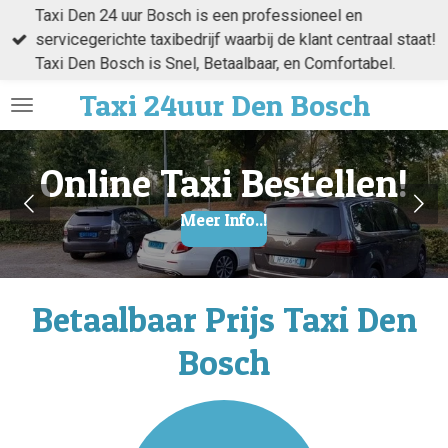
Taxi Den 24 uur Bosch is een professioneel en
Ga
servicegerichte taxibedrijf waarbij de klant centraal staat!
direct
Taxi Den Bosch is Snel, Betaalbaar, en Comfortabel.
naar
de
Taxi
24uur Den
Bosch
hoofdinhoud
Online Taxi Bestellen!
Meer Info..!
Betaalbaar Prijs Taxi Den
Bosch