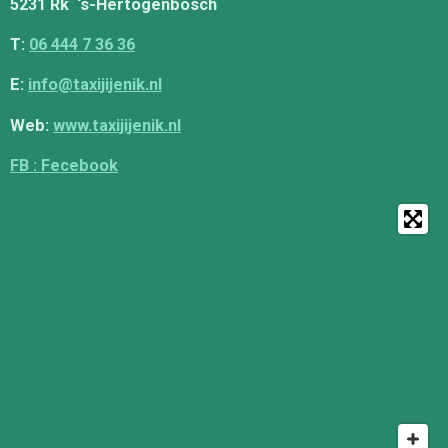
5231 Rk ‘s-Hertogenbosch
T:
06 444 7 36 36
E:
info@taxijijenik.nl
Web:
www.taxijijenik.nl
FB : Fecebook