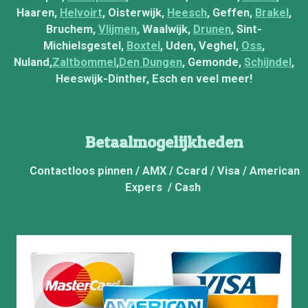
o
e
I
p
r
Haaren,
Helvoirt
, Oisterwijk,
Heesch
, Geffen,
Brakel
,
k
n
p
a
Bruchem,
Vlijmen
, Waalwijk,
Drunen
, Sint-
m
Michielsgestel,
Boxtel
, Uden, Veghel,
Oss
,
Nuland,
Zaltbommel
,
Den Dungen
, Gemonde,
Schijndel
,
Heeswijk-Dinther, Esch en veel meer!
Betaalmogelijkheden
Contactloos pinnen / AMX / Ccard / Visa / American
Expers / Cash