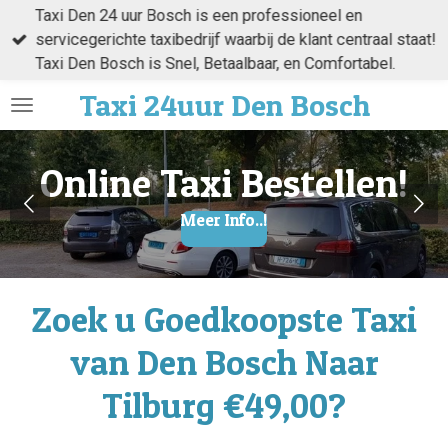
Taxi Den 24 uur Bosch is een professioneel en
Ga
servicegerichte taxibedrijf waarbij de klant centraal staat!
direct
Taxi Den Bosch is Snel, Betaalbaar, en Comfortabel.
naar
de
Taxi
24uur Den
Bosch
hoofdinhoud
Online Taxi Bestellen!
Meer Info..!
Zoek u Goedkoopste Taxi
van Den Bosch Naar
Tilburg €49,00?