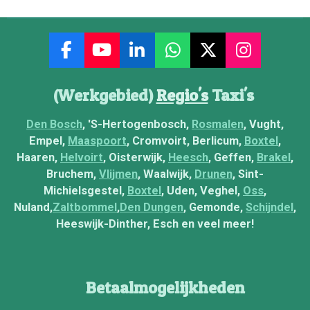
F
Y
L
W
X
I
a
o
i
h
n
c
u
n
a
s
(Werkgebied)
Regio's
Taxi's
e
T
k
t
t
b
u
e
s
a
Den Bosch
, 'S-Hertogenbosch,
Rosmalen
, Vught,
o
b
d
A
g
Empel,
Maaspoort
, Cromvoirt, Berlicum,
Boxtel
,
o
e
I
p
r
Haaren,
Helvoirt
, Oisterwijk,
Heesch
, Geffen,
Brakel
,
k
n
p
a
Bruchem,
Vlijmen
, Waalwijk,
Drunen
, Sint-
m
Michielsgestel,
Boxtel
, Uden, Veghel,
Oss
,
Nuland,
Zaltbommel
,
Den Dungen
, Gemonde,
Schijndel
,
Heeswijk-Dinther, Esch en veel meer!
Betaalmogelijkheden