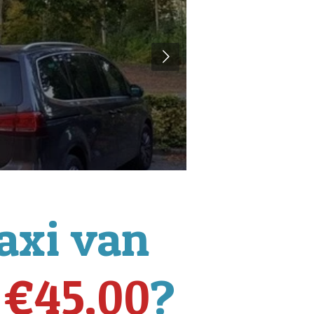
axi van
l
€45,00
?