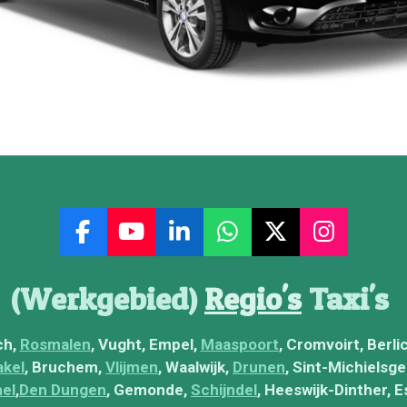
F
Y
L
W
X
I
a
o
i
h
n
c
u
n
a
s
(Werkgebied)
Regio's
Taxi's
e
T
k
t
t
b
u
e
s
a
ch,
Rosmalen
, Vught, Empel,
Maaspoort
, Cromvoirt, Berl
o
b
d
A
g
akel
, Bruchem,
Vlijmen
, Waalwijk,
Drunen
, Sint-Michielsge
o
e
I
p
r
el
,
Den Dungen
, Gemonde,
Schijndel
, Heeswijk-Dinther, 
k
n
p
a