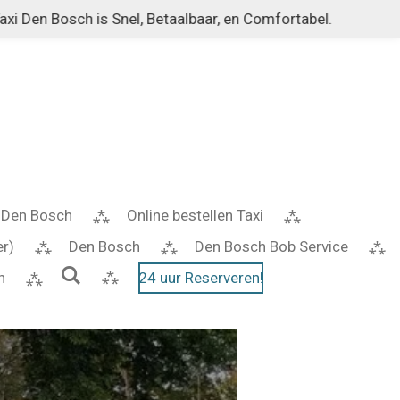
Taxi Den Bosch is Snel, Betaalbaar, en Comfortabel.
e Den Bosch
Online bestellen Taxi
er)
Den Bosch
Den Bosch Bob Service
h
24 uur Reserveren!