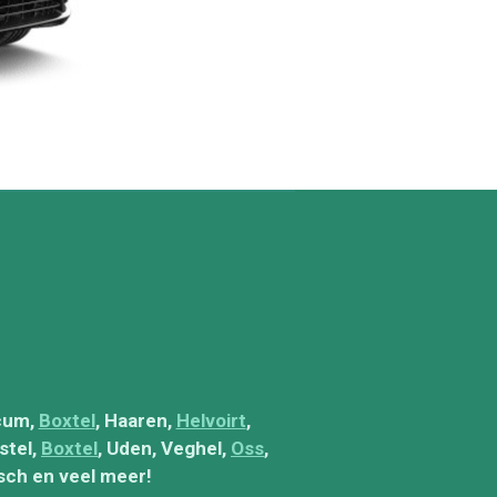
icum,
Boxtel
, Haaren,
Helvoirt
,
stel,
Boxtel
, Uden, Veghel,
Oss
,
Esch en veel meer!