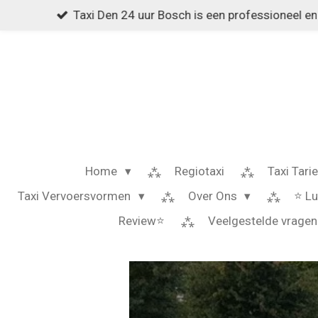
Taxi Den 24 uur Bosch is een professioneel en 
Ga
direct
naar
de
hoofdinhoud
Home
Regiotaxi
Taxi Tari
Taxi Vervoersvormen
Over Ons
⭐️ L
Review⭐️
Veelgestelde vragen