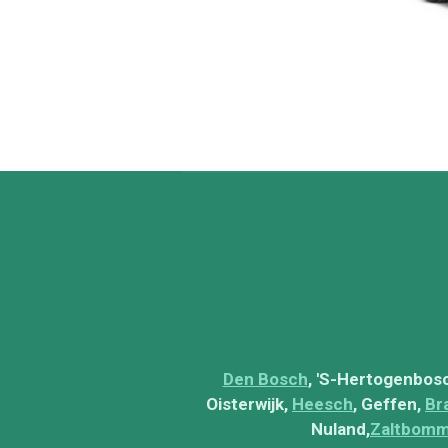
Den Bosch
, 'S-Hertogenbos
Oisterwijk,
Heesch
, Geffen,
Br
Nuland,
Zaltbomm