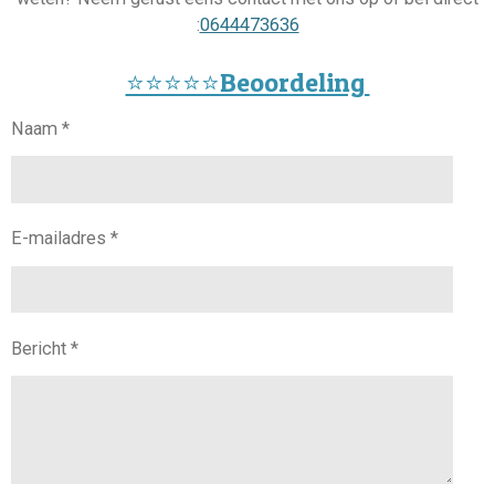
:
0644473636
⭐️⭐️⭐️⭐️⭐️Beoordeling
Naam *
E-mailadres *
Bericht *