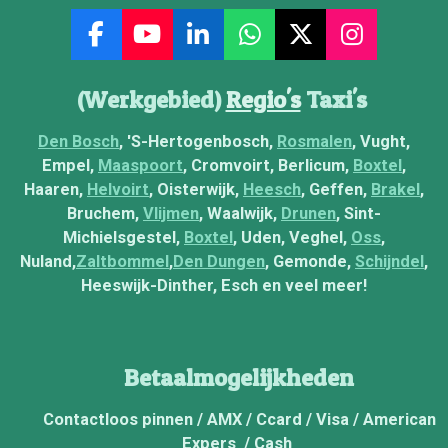
F
Y
L
W
X
I
a
o
i
h
n
c
u
n
a
s
(Werkgebied)
Regio's
Taxi's
e
T
k
t
t
b
u
e
s
a
Den Bosch
, 'S-Hertogenbosch,
Rosmalen
, Vught,
o
b
d
A
g
Empel,
Maaspoort
, Cromvoirt, Berlicum,
Boxtel
,
o
e
I
p
r
Haaren,
Helvoirt
, Oisterwijk,
Heesch
, Geffen,
Brakel
,
k
n
p
a
Bruchem,
Vlijmen
, Waalwijk,
Drunen
, Sint-
m
Michielsgestel,
Boxtel
, Uden, Veghel,
Oss
,
Nuland,
Zaltbommel
,
Den Dungen
, Gemonde,
Schijndel
,
Heeswijk-Dinther, Esch en veel meer!
Betaalmogelijkheden
Contactloos pinnen / AMX / Ccard / Visa / American
Expers / Cash