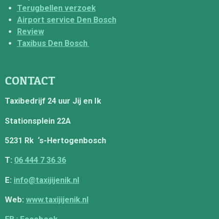
Terugbellen verzoek
Airport service Den Bosch
Review
Taxibus Den Bosch
CONTACT
Taxibedrijf 24 uur Jij en Ik
Stationsplein 22A
5231 Rk ‘s-Hertogenbosch
T:
06 444 7 36 36
E:
info@taxijijenik.nl
Web:
www.taxijijenik.nl