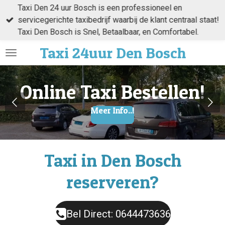
Taxi Den 24 uur Bosch is een professioneel en
Ga
servicegerichte taxibedrijf waarbij de klant centraal staat!
direct
Taxi Den Bosch is Snel, Betaalbaar, en Comfortabel.
naar
de
Taxi
24uur Den
Bosch
hoofdinhoud
Online Taxi Bestellen!
Meer Info..!
Taxi in Den Bosch
reserveren?
Bel Direct: 0644473636