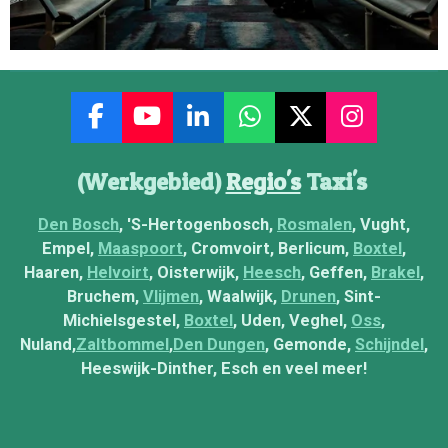
F
Y
L
W
X
I
a
o
i
h
n
c
u
n
a
s
(Werkgebied)
Regio's
Taxi's
e
T
k
t
t
b
u
e
s
a
Den Bosch
, 'S-Hertogenbosch,
Rosmalen
, Vught,
o
b
d
A
g
Empel,
Maaspoort
, Cromvoirt, Berlicum,
Boxtel
,
o
e
I
p
r
Haaren,
Helvoirt
, Oisterwijk,
Heesch
, Geffen,
Brakel
,
k
n
p
a
Bruchem,
Vlijmen
, Waalwijk,
Drunen
, Sint-
m
Michielsgestel,
Boxtel
, Uden, Veghel,
Oss
,
Nuland,
Zaltbommel
,
Den Dungen
, Gemonde,
Schijndel
,
Heeswijk-Dinther, Esch en veel meer!