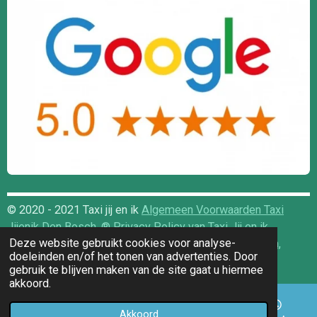
© 2020 - 2021 Taxi jij en ik
Algemeen Voorwaarden Taxi
Jijenik Den Bosch
,
®️ Privacy Policy van Taxi Jij en ik
,
Deze website gebruikt cookies voor analyse-
DISCLAIMER Taxi Jij en Ik Den Bosch ,
FAQ Algemeen,
doeleinden en/of het tonen van advertenties. Door
Powered by
Taxi Den Bosch 24 uur
gebruik te blijven maken van de site gaat u hiermee
akkoord.
Akkoord