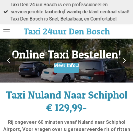
Taxi Den 24 uur Bosch is een professioneel en
Ga
servicegerichte taxibedrijf waarbij de klant centraal staat!
direct
Taxi Den Bosch is Snel, Betaalbaar, en Comfortabel.
naar
de
Taxi
24uur Den
Bosch
hoofdinhoud
Online Taxi Bestellen!
Meer Info..!
Taxi Nuland Naar Schiphol
€ 129,99-
Rij ongeveer 60 minuten vanaf Nuland naar Schiphol
Airport, Voor vragen over u gereserveerde rit of ritten