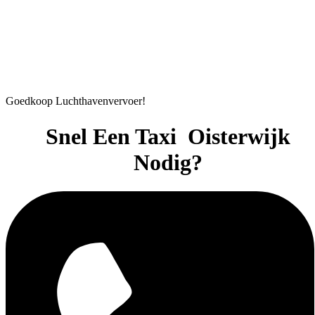
Goedkoop Luchthavenvervoer!
R
Kijkjes Neemen!
K
Snel Een Taxi
Oisterwijk
Nodig?