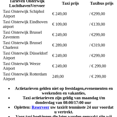
Tarieven Oisterwijk
Taxi prijs
Taxibus prijs
LuchthavenVervoer
Taxi Oisterwijk Schiphol
€ 249,00
/ €299,00
Airport
Taxi Oisterwijk Eindhoven
€ 109,00
/ €139,00
airport
Taxi Oisterwijk Brussel
€ 249,00
/ €299,00
Zaventem
Taxi Oisterwijk Brussel
€ 289,00
/ €319,00
Charleroi
Taxi Oisterwijk Düsseldorf
€ 249,00
/ €299,00
Airport
Taxi Oisterwijk Weeze
€ 249,00
/ € 299,00
Airport
Taxi Oisterwijk Rotterdam
249,00
/ € 299,00
Airport
Actietarieven gelden niet op feestdagen,evenementen en
weekenden en vakanties,
Taxi actietarieven zijn geldig van maandag t/m
donderdag van 08:00/17:00 uur
Opletten:
Reserveer
uw taxirit tenminste 24 uur voordat
u vertrekt.
Voor taxi boekingen die later worden gemaakt zijn wij