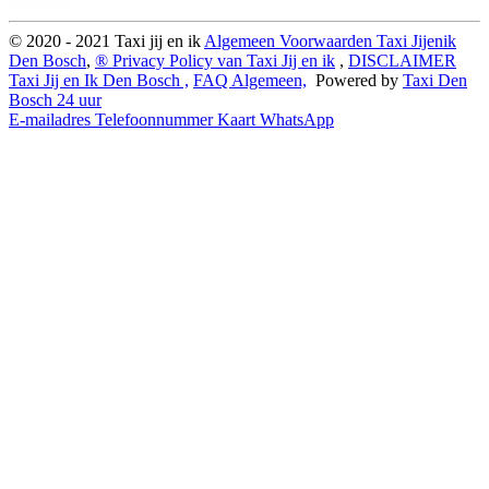
© 2020 - 2021 Taxi jij en ik
Algemeen Voorwaarden Taxi Jijenik
Den Bosch
,
®️ Privacy Policy van Taxi Jij en ik
,
DISCLAIMER
Taxi Jij en Ik Den Bosch ,
FAQ Algemeen,
Powered by
Taxi Den
Bosch 24 uur
E-mailadres
Telefoonnummer
Kaart
WhatsApp