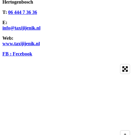
Hertogenbosch
T:
06 444 7 36 36
E:
info@taxijijenik.nl
Web:
www.taxijijenik.nl
FB : Fecebook