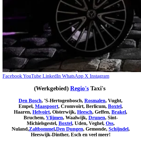
Facebook
YouTube
LinkedIn
WhatsApp
X
Instagram
(Werkgebied)
Regio's
Taxi's
Den Bosch
, 'S-Hertogenbosch,
Rosmalen
, Vught,
Empel,
Maaspoort
, Cromvoirt, Berlicum,
Boxtel
,
Haaren,
Helvoirt
, Oisterwijk,
Heesch
, Geffen,
Brakel
,
Bruchem,
Vlijmen
, Waalwijk,
Drunen
, Sint-
Michielsgestel,
Boxtel
, Uden, Veghel,
Oss
,
Nuland,
Zaltbommel
,
Den Dungen
, Gemonde,
Schijndel
,
Heeswijk-Dinther, Esch en veel meer!