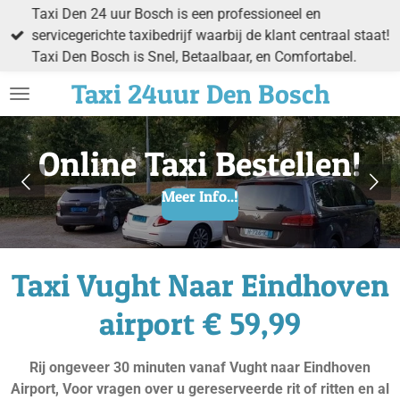
Taxi Den 24 uur Bosch is een professioneel en
Ga
servicegerichte taxibedrijf waarbij de klant centraal staat!
direct
Taxi Den Bosch is Snel, Betaalbaar, en Comfortabel.
naar
de
Taxi
24uur Den
Bosch
hoofdinhoud
Online Taxi Bestellen!
Meer Info..!
Taxi Vught Naar Eindhoven
airport € 59,99
Rij ongeveer 30 minuten vanaf Vught naar Eindhoven
Airport, Voor vragen over u gereserveerde rit of ritten en al