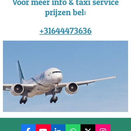
Voor meer info & taxi service
prijzen bel:
+31644473636