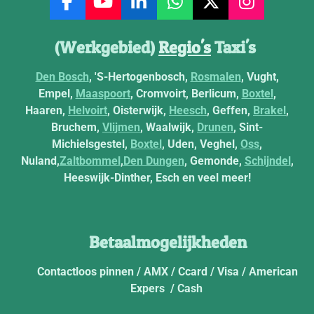
F
Y
L
W
X
I
a
o
i
h
n
c
u
n
a
s
(Werkgebied)
Regio's
Taxi's
e
T
k
t
t
b
u
e
s
a
Den Bosch
, 'S-Hertogenbosch,
Rosmalen
, Vught,
o
b
d
A
g
Empel,
Maaspoort
, Cromvoirt, Berlicum,
Boxtel
,
o
e
I
p
r
Haaren,
Helvoirt
, Oisterwijk,
Heesch
, Geffen,
Brakel
,
k
n
p
a
Bruchem,
Vlijmen
, Waalwijk,
Drunen
, Sint-
m
Michielsgestel,
Boxtel
, Uden, Veghel,
Oss
,
Nuland,
Zaltbommel
,
Den Dungen
, Gemonde,
Schijndel
,
Heeswijk-Dinther, Esch en veel meer!
Betaalmogelijkheden
Contactloos pinnen / AMX / Ccard / Visa / American
Expers / Cash